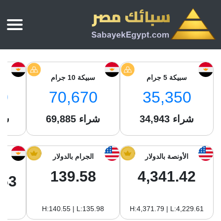
الرئيسية
أسعار الذهب
سبيكة 5 جرام
سبيكة 10 جرام
س
أسعار الذهب اليوم
سبائك الذهب
0
70,670
35,350
سبائك الذهب
أسعار الفضة اليوم
سعر أونصة الذهب
شراء
34,943
شراء
69,885
شر
سبائك الفضة
بي تي سي
سعر الذهب عيار 24
بي تي سي
تقارير
جولد ايرا
سعر الذهب عيار 21
من نحن
الأونصة بالدولار
الجرام بالدولار
جونير
سام
سعر جنيه الذهب
139.58
4,341.42
نجم الدين
.53
سليمة جولد
سبائك الفضة
ام بي جولد
H:140.55 | L:135.98
H:4,371.79 | L:4,229.61
سويس جولد