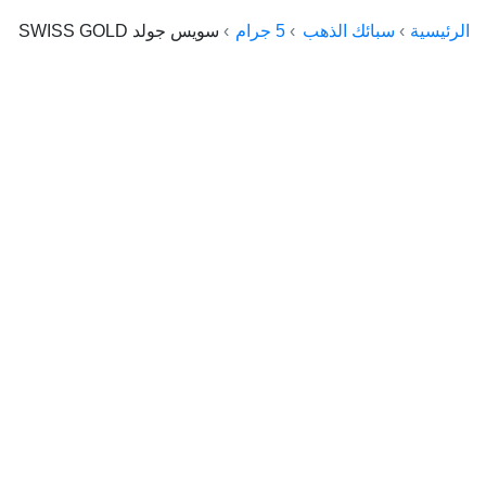
الراعي جولد
الرئيسية
سبائك الذهب
5 جرام
سويس جولد SWISS GOLD
ماستر جولد
ديوان الذهب
نجم الدين
ذهب الأجيال
الجلا جولد