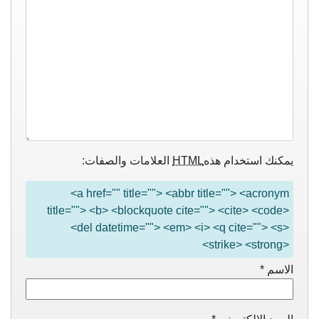
يمكنك استخدام هذه
HTML
العلامات والصفات:
<a href="" title=""> <abbr title=""> <acronym
title=""> <b> <blockquote cite=""> <cite> <code>
<del datetime=""> <em> <i> <q cite=""> <s>
<strike> <strong>
الاسم
*