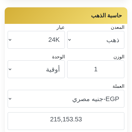
حاسبة الذهب
المعدن
عيار
الوزن
الوحدة
العملة
215,153.53