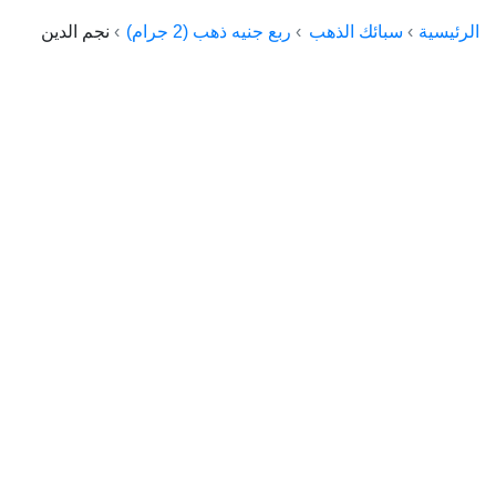
الراعي جولد
الرئيسية
سبائك الذهب
ربع جنيه ذهب (2 جرام)
نجم الدين
ماستر جولد
ديوان الذهب
نجم الدين
ذهب الأجيال
الجلا جولد