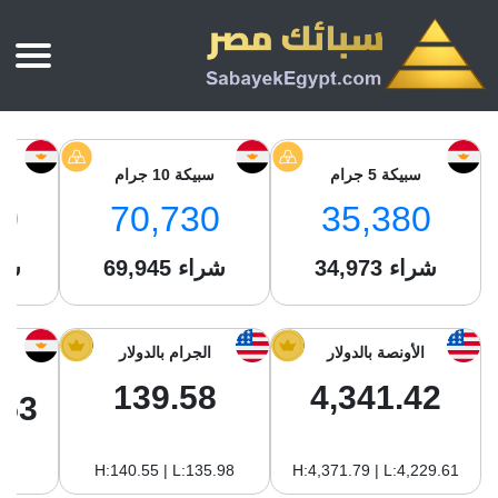
الرئيسية
أسعار الذهب
سبيكة 5 جرام
سبيكة 10 جرام
س
أسعار الذهب اليوم
سبائك الذهب
0
70,730
35,380
سبائك الذهب
أسعار الفضة اليوم
سعر أونصة الذهب
شراء
34,973
شراء
69,945
شر
سبائك الفضة
بي تي سي
سعر الذهب عيار 24
بي تي سي
تقارير
جولد ايرا
سعر الذهب عيار 21
من نحن
الأونصة بالدولار
الجرام بالدولار
جونير
سام
سعر جنيه الذهب
139.58
4,341.42
نجم الدين
.53
سليمة جولد
سبائك الفضة
ام بي جولد
H:140.55 | L:135.98
H:4,371.79 | L:4,229.61
سويس جولد