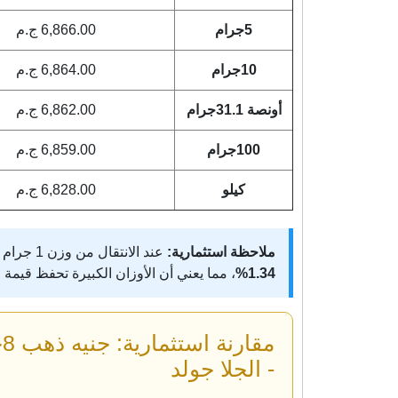
5جرام
6,866.00 ج.م
10جرام
6,864.00 ج.م
أونصة 31.1جرام
6,862.00 ج.م
100جرام
6,859.00 ج.م
كيلو
6,828.00 ج.م
ملاحظة استثمارية:
عند الانتقال من وزن 1 جرام إلى 1000 جرام، تنخفض نسبة الخسارة الفورية بمقدار
1.34%
، مما يعني أن الأوزان الكبيرة تحفظ قيمة
- الجلا جولد