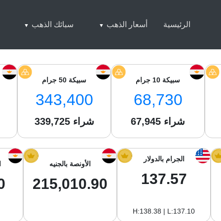
الرئيسية
أسعار الذهب
سبائك الذهب
سبيكة 10 جرام
سبيكة 50 جرام
343,400
68,730
شراء
67,945
شراء
339,725
ش
الجرام بالدولار
الأونصة بالجنيه
ا
137.57
0
215,010.90
H:138.38 | L:137.10