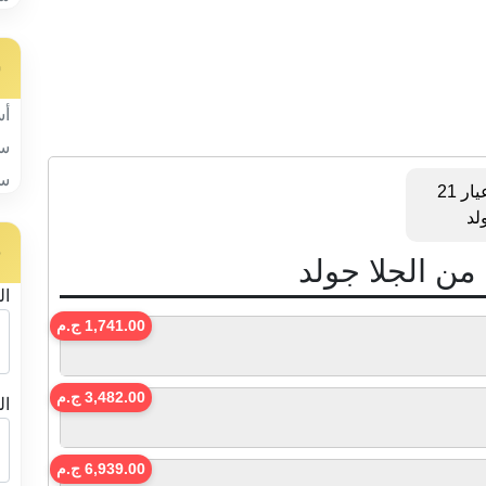
س
أس
سب
سب
عملات الذهب عيار 21
لد
ح
ال
1,741.00 ج.م
3,482.00 ج.م
ال
6,939.00 ج.م