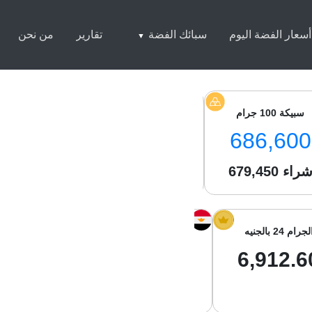
أسعار الفضة اليوم
سبائك الفضة
تقارير
من نحن
سبيكة 100 جرام
سبيكة 250 جرام
سبيكة 1 كيلو
0,500
1,706,000
686,600
راء
679,450
شراء
1,694,550
شراء
050
لجرام 24 بالجنيه
الجرام 21 بالجنيه
جرام الفضة با
00.57
6,048.53
6,912.6