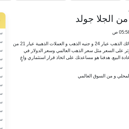
من الجلا جولد
س
سب
سب
في هذه الصفحة نعرض لكم تحديثًا مستمرًا لأسعار سبائك الذهب عيار 24 و جنيه الذهب و العملات الذهبية عيار 21 من
سب
تؤثر على السعر مثل سعر الذهب العالمي وسعر الدولار في
دة البيع. هدفنا هو مساعدتك على اتخاذ قرار استثماري واعٍ
سب
سب
محلي و من السوق العالمي
سب
سب
سب
سب
سب
سب
سب