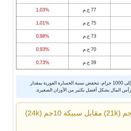
77 ج.م
1.03%
75 ج.م
1.01%
73 ج.م
0.98%
70 ج.م
0.93%
39 ج.م
0.73%
 رأس المال بشكل أفضل بكثير من الأوزان الصغيرة.
مقارنة استثمارية: جنيه ذهب 8جم (21k) مقابل سبيكة 10جم (24k)