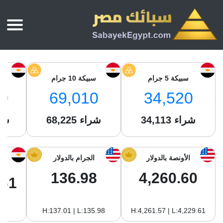
الرئيسية
أسعار الذهب
سبيكة 5 جرام
سبيكة 10 جرام
س
أسعار الذهب اليوم
سبائك الذهب
0
69,010
34,520
سبائك الذهب
أسعار الفضة اليوم
سعر أونصة الذهب
شراء
34,113
شراء
68,225
شر
سبائك الفضة
بي تي سي
سعر الذهب عيار 24
بي تي سي
تقارير
جولد ايرا
سعر الذهب عيار 21
من نحن
الأونصة بالدولار
الجرام بالدولار
جونير
سام
سعر جنيه الذهب
136.98
4,260.60
نجم الدين
.61
سليمة جولد
سبائك الفضة
ام بي جولد
H:137.01 | L:135.98
H:4,261.57 | L:4,229.61
سويس جولد