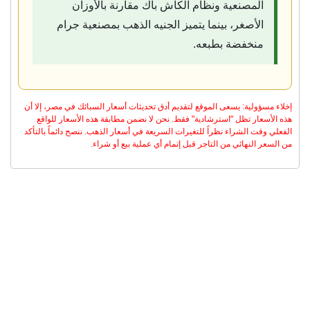
المصنعية ونظام الكاش باك مقارنة بالأوزان
الأصغر، بينما يتميز الجنيه الذهب بمصنعية جرام
منخفضة بطبعه.
إخلاء مسؤولية: يسعى الموقع لتقديم أدق تحديثات أسعار السبائك في مصر، إلا أن
هذه الأسعار تظل "استرشادية" فقط. نحن لا نضمن مطابقة هذه الأسعار للواقع
الفعلي وقت الشراء نظراً للتغيرات السريعة في أسعار الذهب. ننصح دائماً بالتأكد
من السعر النهائي من التاجر قبل إتمام أي عملية بيع أو شراء.