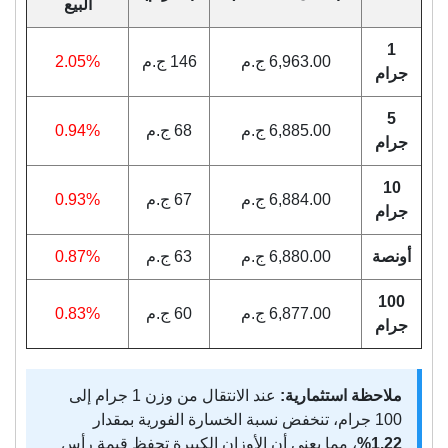
البيع
1
6,963.00 ج.م
146 ج.م
2.05%
جرام
5
6,885.00 ج.م
68 ج.م
0.94%
جرام
10
6,884.00 ج.م
67 ج.م
0.93%
جرام
أونصة
6,880.00 ج.م
63 ج.م
0.87%
100
6,877.00 ج.م
60 ج.م
0.83%
جرام
ملاحظة استثمارية:
عند الانتقال من وزن 1 جرام إلى
100 جرام، تنخفض نسبة الخسارة الفورية بمقدار
1.22%
، مما يعني أن الأوزان الكبيرة تحفظ قيمة رأس