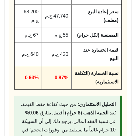
سعر إعادة البيع
68,200
47,740 ج.م
(مغلف)
ج.م
المصنعية (لكل جرام)
55 ج.م
67 ج.م
قيمة الخسارة عند
420 ج.م
640 ج.م
البيع
نسبة الخسارة (التكلفة
0.93%
0.87%
الاستثمارية)
التحليل الاستثماري:
من حيث كفاءة حفظ القيمة،
يُعد
الجنيه الذهب (8 جرام)
أفضل بفارق
0.06%
في نسبة الفقد المالي. يرجع ذلك إلى أن السبيكة
10 جرام غالباً ما تستفيد من 'وفورات الحجم' في