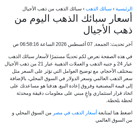
الراعي جولد
الرئيسية
›
سبائك الذهب
›
سبائك الذهب من ذهب الأجيال
أسعار سبائك الذهب اليوم من
ماستر جولد
ذهب الأجيال
ديوان الذهب
نجم الدين
آخر تحديث: الجمعة, 07 أغسطس 2026 الساعة 06:58:16 ص
ذهب الأجيال
في هذه الصفحة نعرض لكم تحديثًا مستمرًا لأسعار سبائك الذهب
الجلا جولد
عيار 24 و جنيه الذهب و العملات الذهبية عيار 21 من ذهب الأجيال
بمختلف الأحجام، مع توضيح العوامل التي تؤثر على السعر مثل
سعر الذهب العالمي وسعر الدولار في السوق المحلي، بالإضافة
إلى قيمة المصنعية وفروق إعادة البيع. هدفنا هو مساعدتك على
اتخاذ قرار استثماري واعٍ مبني على معلومات دقيقة ومحدثة
لحظة بلحظة.
اضغط هنا لمتابعة
أسعار الذهب في مصر
من السوق المحلي و
من السوق العالمي